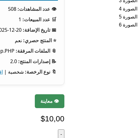
👁️ عدد المشاهدات:
508
🛒 عدد المبيعات:
1
📅 تاريخ الإضافة:
20-12-2025
⭐ المنتج حصري:
نعم
📎 الملفات المرفقة:
zip.PHP
📝 إصدارات المنتج:
2.0
🔖 نوع الرخصة:
شخصية |
اق
👁️ معاينة
$
10,00