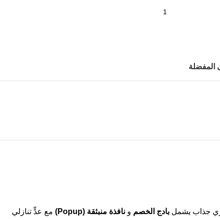
 المفضلة
بادج الخصم
و
نافذة منبثقة (Popup)
مع عدٍّ تنازلي