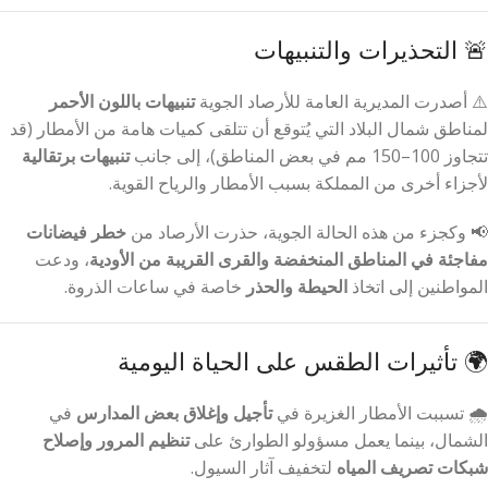
🚨 التحذيرات والتنبيهات
⚠️ أصدرت المديرية العامة للأرصاد الجوية
تنبيهات باللون الأحمر
لمناطق شمال البلاد التي يُتوقع أن تتلقى كميات هامة من الأمطار (قد
تتجاوز 100–150 مم في بعض المناطق)، إلى جانب
تنبيهات برتقالية
لأجزاء أخرى من المملكة بسبب الأمطار والرياح القوية.
📢 وكجزء من هذه الحالة الجوية، حذرت الأرصاد من
خطر فيضانات
مفاجئة في المناطق المنخفضة والقرى القريبة من الأودية
، ودعت
المواطنين إلى اتخاذ
الحيطة والحذر
خاصة في ساعات الذروة.
🌍 تأثيرات الطقس على الحياة اليومية
🌧️ تسببت الأمطار الغزيرة في
تأجيل وإغلاق بعض المدارس
في
الشمال، بينما يعمل مسؤولو الطوارئ على
تنظيم المرور وإصلاح
شبكات تصريف المياه
لتخفيف آثار السيول.