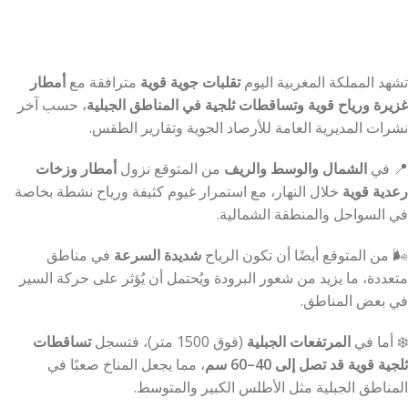
تشهد المملكة المغربية اليوم
تقلبات جوية قوية
مترافقة مع
أمطار
غزيرة ورياح قوية وتساقطات ثلجية في المناطق الجبلية
، حسب آخر
نشرات المديرية العامة للأرصاد الجوية وتقارير الطقس.
📍 في
الشمال والوسط والريف
من المتوقع نزول
أمطار وزخات
رعدية قوية
خلال النهار، مع استمرار غيوم كثيفة ورياح نشطة بخاصة
في السواحل والمنطقة الشمالية.
🌬️ من المتوقع أيضًا أن تكون الرياح
شديدة السرعة
في مناطق
متعددة، ما يزيد من شعور البرودة ويُحتمل أن يُؤثر على حركة السير
في بعض المناطق.
❄️ أما في
المرتفعات الجبلية
(فوق 1500 متر)، فتسجل
تساقطات
ثلجية قوية قد تصل إلى 40–60 سم
، مما يجعل المناخ صعبًا في
المناطق الجبلية مثل الأطلس الكبير والمتوسط.