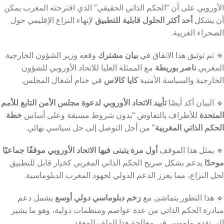
الأوروبي على أن “الحكم الذاتي الحقيقي” الذي اقترحته المغرب يمكن
أن يشكل
أحد أكثر الحلول قابلية للتطبيق
لإنهاء النزاع الإقليمي حول
الصحراء الغربية.
🔹 تم توثيق هذا الاتفاق في
بيان مشترك
وقعه وزير الشؤون الخارجية
المغربي
ناصر بوريطة
مع الممثلة العليا للاتحاد الأوروبي للشؤون
الخارجية والسياسة الأمنية
كايا كالاس
في ختام أشغال المجلس.
🔹 البيان أكد أيضًا
تأييد الاتحاد الأوروبي لدعوة مجلس الأمن التابع للأمم
المتحدة
للأطراف بالتفاوض “بدون شروط مسبقة وعلى أساس
خطة
الحكم الذاتي المغربية
” من أجل التوصل إلى حل سياسي نهائي.
🔹 يمثل هذا الموقف
أول مرة يتبنى فيها الاتحاد الأوروبي موقفًا جماعيًا
موحدًا
يدعم بشكل صريح الحكم الذاتي المغربي كخيار قابل للتطبيق
لحل النزاع، مما يعزز الدعم الدولي لجهود المغرب الدبلوماسية.
🔹 هذا التطور يتماشى مع
زخم دبلوماسي دولي أوسع
يشمل دعم
مبادرة الحكم الذاتي من عدة عواصم ومنظمات دولية، وهو ما يشير
إلى تقدم ملموس في معالجة هذا الملف المعقد.