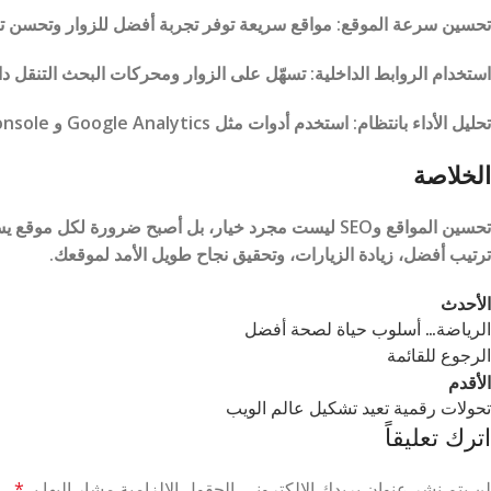
تحسين سرعة الموقع: مواقع سريعة توفر تجربة أفضل للزوار وتحسن تر
استخدام الروابط الداخلية: تسهّل على الزوار ومحركات البحث التنقل دا
تحليل الأداء بانتظام: استخدم أدوات مثل Google Analytics و Google Search Console لمتابعة أداء موقعك.
الخلاصة
تحسين المواقع وSEO ليست مجرد خيار، بل أصبح ضرورة ل
ترتيب أفضل، زيادة الزيارات، وتحقيق نجاح طويل الأمد لموقعك.
الأحدث
الرياضة… أسلوب حياة لصحة أفضل
الرجوع للقائمة
الأقدم
تحولات رقمية تعيد تشكيل عالم الويب
اترك تعليقاً
لن يتم نشر عنوان بريدك الإلكتروني.
الحقول الإلزامية مشار إليها بـ
*