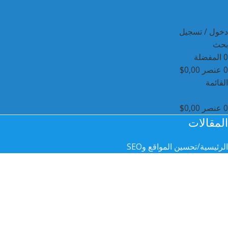
دخول / تسجيل
بحث
0
المفضلة
0
عنصر
0,00
$
القائمة
0
عنصر
0,00
$
المقالات
الرئيسية
تحسين المواقع وSEO