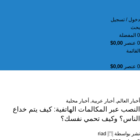
دخول / تسجيل
بحث
0
المفضلة
0
عنصر
0,00
$
القائمة
0
عنصر
0,00
$
أرشيف الوسوم: التوعية الرقمية
الرئيسية
مقالات تحت الوسم "التوعية الرقمية"
أخبار العالم
,
أخبار عربية
,
أخبار محلية
النصب عبر المكالمات الهاتفية: كيف يتم خداع
الناس؟ وكيف تحمي نفسك؟
نشر بواسطة
riad