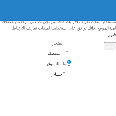
© 2026
webcccc
. جميع الحقوق محفوظة
نستخدم ملفات تعريف الارتباط لتحسين تجربتك على موقعنا. بتصفحك
لهذا الموقع، فإنك توافق على استخدامنا لملفات تعريف الارتباط.
قبول
المتجر
بحث
المفضلة
ابدأ كتابة أسم المنتج لرؤية المنتجات التي تبحث عنها.
0
سلة التسوق
حسابي